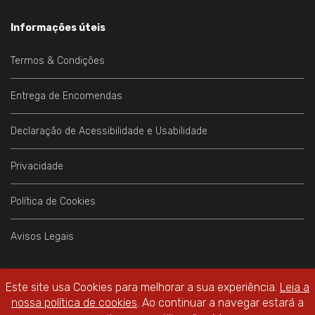
Informações úteis
Termos & Condições
Entrega de Encomendas
Declaração de Acessibilidade e Usabilidade
Privacidade
Política de Cookies
Avisos Legais
Este site usa Cookies para melhorar a sua experiência.
Leia a
nossa política de cookies
. Ao continuar a navegar estará a
Livraria do Teatro Online
© 2026 - All Rights Reserved