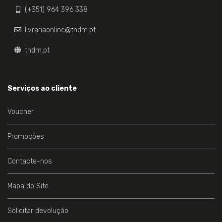
(+351) 964 396 338
livrariaonline@tndm.pt
tndm.pt
Serviços ao cliente
Voucher
Promoções
Contacte-nos
Mapa do Site
Solicitar devolução