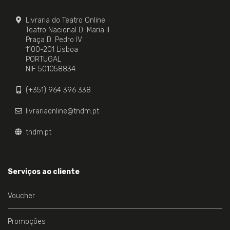
Livraria do Teatro Online
Teatro Nacional D. Maria II
Praça D. Pedro IV
1100-201 Lisboa
PORTUGAL
NIF 501058834
(+351) 964 396 338
livrariaonline@tndm.pt
tndm.pt
Serviços ao cliente
Voucher
Promoções