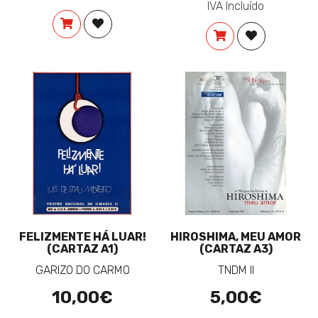
IVA Incluído
COMPRAR
ADICIONAR À LISTA DE DESEJOS
COMPRAR
ADICIONAR 
FELIZMENTE HÁ LUAR!
HIROSHIMA, MEU AMOR
(CARTAZ A1)
(CARTAZ A3)
GARIZO DO CARMO
TNDM II
10,00€
5,00€