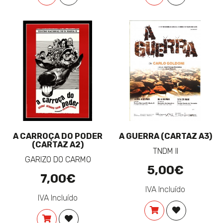
A CARROÇA DO PODER
A GUERRA (CARTAZ A3)
(CARTAZ A2)
TNDM II
GARIZO DO CARMO
5,00€
7,00€
IVA Incluído
IVA Incluído
COMPRAR
ADICIONAR 
COMPRAR
ADICIONAR À LISTA DE DESEJOS