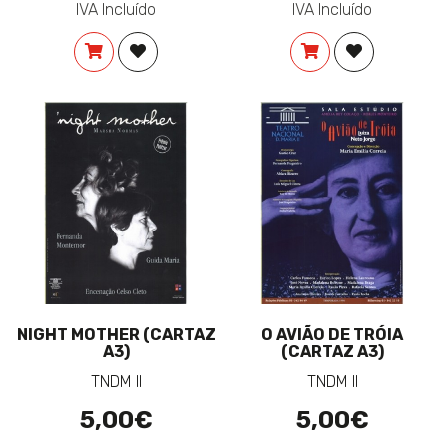
IVA Incluído
IVA Incluído
COMPRAR
ADICIONAR À LISTA DE DESEJOS
COMPRAR
ADICIONAR 
NIGHT MOTHER (CARTAZ
O AVIÃO DE TRÓIA
A3)
(CARTAZ A3)
TNDM II
TNDM II
5,00€
5,00€