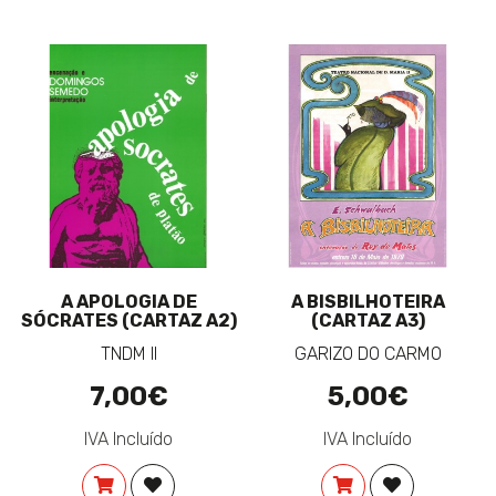
A APOLOGIA DE
A BISBILHOTEIRA
SÓCRATES (CARTAZ A2)
(CARTAZ A3)
TNDM II
GARIZO DO CARMO
7,00€
5,00€
IVA Incluído
IVA Incluído
COMPRAR
ADICIONAR À LISTA DE DESEJOS
COMPRAR
ADICIONAR 