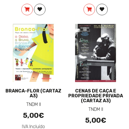
COMPRAR
ADICIONAR À LISTA DE DESEJOS
COMPRAR
ADICIONAR 
BRANCA-FLOR (CARTAZ
CENAS DE CAÇA E
A3)
PROPRIEDADE PRIVADA
(CARTAZ A3)
TNDM II
TNDM II
5,00€
5,00€
IVA Incluído