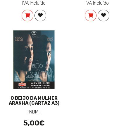
IVA Incluído
IVA Incluído
COMPRAR
ADICIONAR À LISTA DE DESEJOS
COMPRAR
ADICIONAR 
O BEIJO DA MULHER
ARANHA (CARTAZ A3)
TNDM II
5,00€