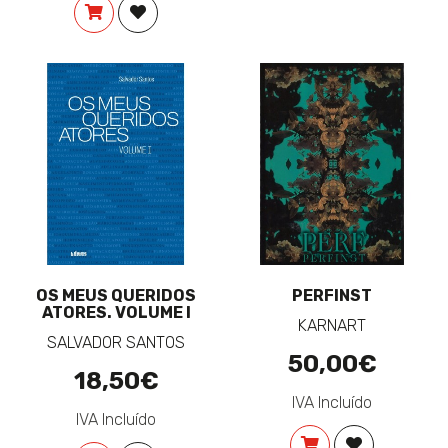
COMPRAR
ADICIONAR À LISTA DE DESEJOS
OS MEUS QUERIDOS
PERFINST
ATORES. VOLUME I
KARNART
SALVADOR SANTOS
50,00€
18,50€
IVA Incluído
IVA Incluído
COMPRAR
ADICIONAR 