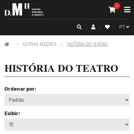
O MEU CAR
0
A
ITEM(S) -
0
PESQUISA
CONTA DE CLIENTE
FAZER LOGI
PORTU
PT
PÁGINA
OUTRAS EDIÇÕES
HISTÓRIA DO TEATRO
INICIAL
HISTÓRIA DO TEATRO
Ordenar por:
Exibir: