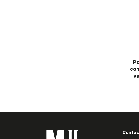
Po
com
va
Contac