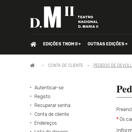
PÁGINA
EDIÇÕES TNDM II
OUTRAS EDIÇÕES
INICIAL.
PÁGINA
CONTA DE CLIENTE
PEDIDOS DE DEVOL
INICIAL
Ped
Autenticar-se
Registo
Recuperar senha
Preench
Conta de cliente
*
Os cam
Endereços
Inform
Lista de desejos