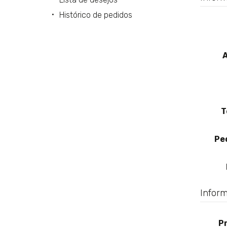
Histórico de pedidos
A
T
Pe
Inform
P