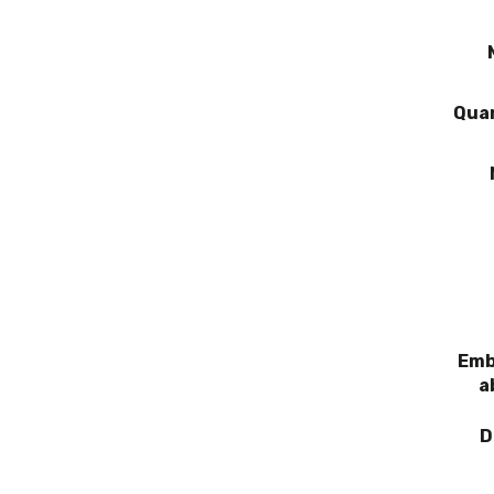
Qua
Emb
a
D