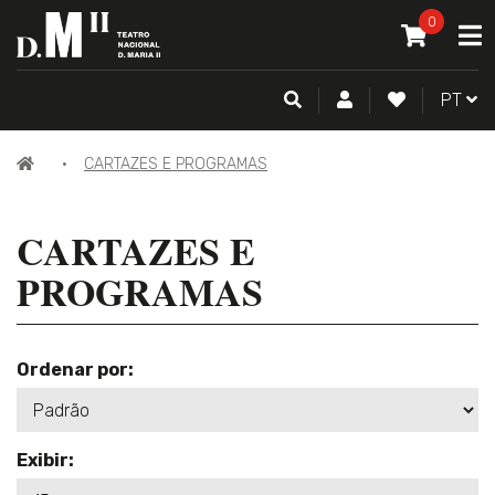
O MEU CAR
0
A
ITEM(S) -
0
PESQUISA
CONTA DE CLIENTE
FAZER LOGI
PORTU
PT
PÁGINA
CARTAZES E PROGRAMAS
INICIAL
CARTAZES E
PROGRAMAS
Ordenar por:
Exibir: