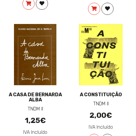
COMPRAR
ADICIONAR À LISTA DE DESEJOS
COMPRAR
ADICIONAR 
A CASA DE BERNARDA
A CONSTITUIÇÃO
ALBA
TNDM II
TNDM II
2,00€
1,25€
IVA Incluído
IVA Incluído