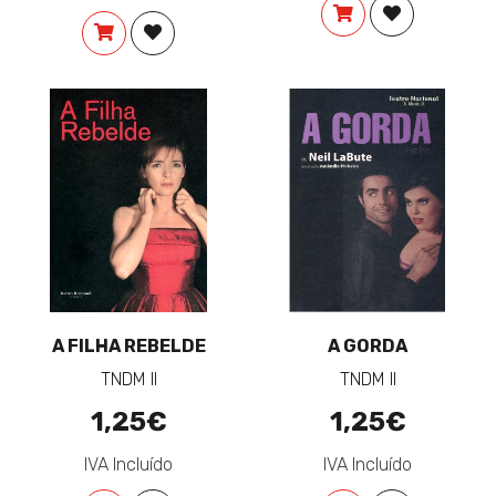
COMPRAR
ADICIONAR 
COMPRAR
ADICIONAR À LISTA DE DESEJOS
A FILHA REBELDE
A GORDA
TNDM II
TNDM II
1,25€
1,25€
IVA Incluído
IVA Incluído