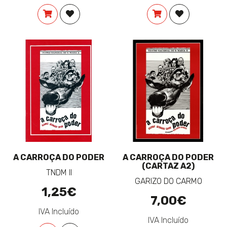
COMPRAR
ADICIONAR À LISTA DE DESEJOS
COMPRAR
ADICIONAR 
A CARROÇA DO PODER
A CARROÇA DO PODER
(CARTAZ A2)
TNDM II
GARIZO DO CARMO
1,25€
7,00€
IVA Incluído
IVA Incluído