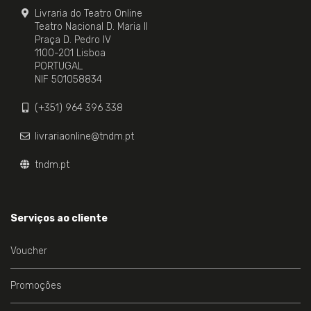
Livraria do Teatro Online
Teatro Nacional D. Maria II
Praça D. Pedro IV
1100-201 Lisboa
PORTUGAL
NIF 501058834
(+351) 964 396 338
livrariaonline@tndm.pt
tndm.pt
Serviços ao cliente
Voucher
Promoções