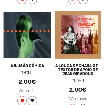
A ILUSÃO CÓMICA
A LOUCA DE CHAILLOT -
TEXTOS DE APOIO DE
TNDM II
JEAN GIRADOUX
2,00€
TNDM II
2,00€
IVA Incluído
IVA Incluído
COMPRAR
ADICIONAR À LISTA DE DESEJOS