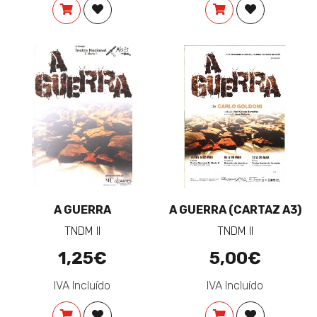
COMPRAR
ADICIONAR À LISTA DE DESEJOS
COMPRAR
ADICIONAR 
A GUERRA
A GUERRA (CARTAZ A3)
TNDM II
TNDM II
1,25€
5,00€
IVA Incluído
IVA Incluído
COMPRAR
ADICIONAR À LISTA DE DESEJOS
COMPRAR
ADICIONAR 