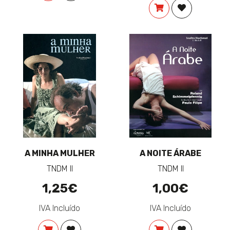
COMPRAR
ADICIONAR 
A MINHA MULHER
A NOITE ÁRABE
TNDM II
TNDM II
1,25€
1,00€
IVA Incluído
IVA Incluído
COMPRAR
ADICIONAR À LISTA DE DESEJOS
COMPRAR
ADICIONAR 