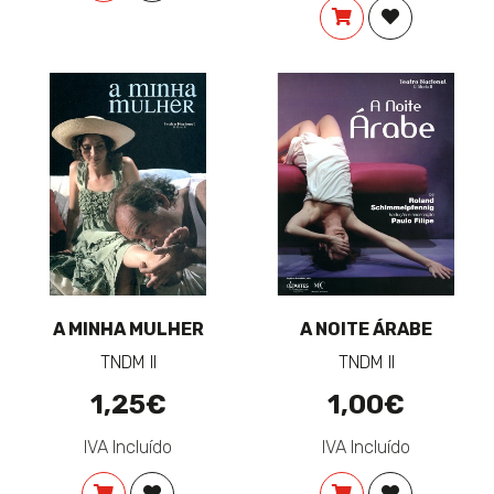
COMPRAR
ADICIONAR 
A MINHA MULHER
A NOITE ÁRABE
TNDM II
TNDM II
1,25€
1,00€
IVA Incluído
IVA Incluído
COMPRAR
ADICIONAR À LISTA DE DESEJOS
COMPRAR
ADICIONAR 