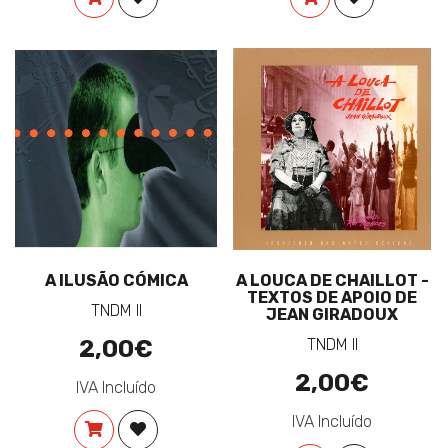
A ILUSÃO CÓMICA
A LOUCA DE CHAILLOT -
TEXTOS DE APOIO DE
TNDM II
JEAN GIRADOUX
2,00€
TNDM II
2,00€
IVA Incluído
IVA Incluído
COMPRAR
ADICIONAR À LISTA DE DESEJOS