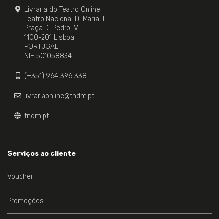
Livraria do Teatro Online
Teatro Nacional D. Maria II
Praça D. Pedro IV
1100-201 Lisboa
PORTUGAL
NIF 501058834
(+351) 964 396 338
livrariaonline@tndm.pt
tndm.pt
Serviços ao cliente
Voucher
Promoções