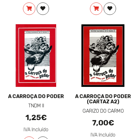
COMPRAR
ADICIONAR À LISTA DE DESEJOS
COMPRAR
ADICIONAR 
A CARROÇA DO PODER
A CARROÇA DO PODER
(CARTAZ A2)
TNDM II
GARIZO DO CARMO
1,25€
7,00€
IVA Incluído
IVA Incluído