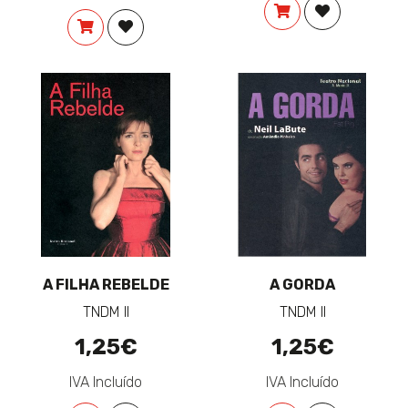
COMPRAR
ADICIONAR 
COMPRAR
ADICIONAR À LISTA DE DESEJOS
A FILHA REBELDE
A GORDA
TNDM II
TNDM II
1,25€
1,25€
IVA Incluído
IVA Incluído