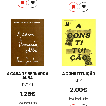
COMPRAR
ADICIONAR À LISTA DE DESEJOS
COMPRAR
ADICIONAR 
A CASA DE BERNARDA
A CONSTITUIÇÃO
ALBA
TNDM II
TNDM II
2,00€
1,25€
IVA Incluído
IVA Incluído