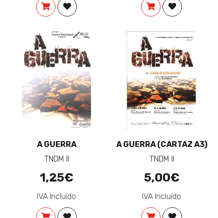
COMPRAR
ADICIONAR À LISTA DE DESEJOS
COMPRAR
ADICIONAR 
A GUERRA
A GUERRA (CARTAZ A3)
TNDM II
TNDM II
1,25€
5,00€
IVA Incluído
IVA Incluído
COMPRAR
ADICIONAR À LISTA DE DESEJOS
COMPRAR
ADICIONAR 