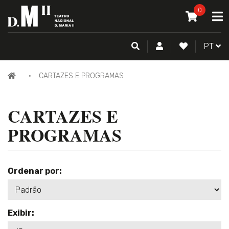
O MEU CAR
0
A
ITEM(S) -
0
PESQUISA
CONTA DE CLIENTE
FAZER LOGI
PORTU
PT
PÁGINA
CARTAZES E PROGRAMAS
INICIAL
CARTAZES E
PROGRAMAS
Ordenar por:
Exibir: