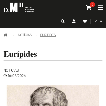
O MEU CAR
0
A
ITEM(S) -
0
PESQUISA
CONTA DE CLIENTE
FAZER LOGI
PORTU
PT
NOTÍCIAS
EURÍPIDES
Eurípides
NOTÍCIAS
16/06/2026