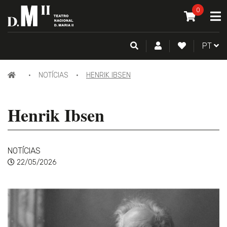
O MEU CAR
0
A
ITEM(S) -
0
PESQUISA
CONTA DE CLIENTE
FAZER LOGI
PORTU
PT
NOTÍCIAS
HENRIK IBSEN
Henrik Ibsen
NOTÍCIAS
22/05/2026