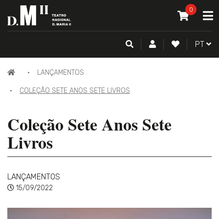
O MEU CAR
0
A
ITEM(S) -
0
PESQUISA
CONTA DE CLIENTE
FAZER LOGI
PORTU
PT
LANÇAMENTOS
COLEÇÃO SETE ANOS SETE LIVROS
Coleção Sete Anos Sete
Livros
LANÇAMENTOS
15/09/2022