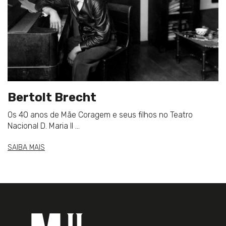
Bertolt Brecht
Os 40 anos de Mãe Coragem e seus filhos no Teatro
Nacional D. Maria II ...
SAIBA MAIS