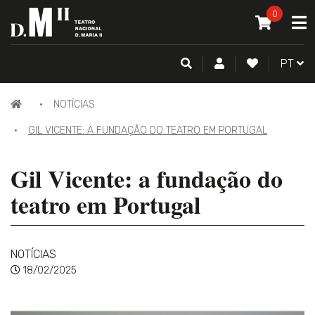
O MEU CAR
0
A
ITEM(S) -
0
PESQUISA
CONTA DE CLIENTE
FAZER LOGI
PORTU
PT
NOTÍCIAS
GIL VICENTE: A FUNDAÇÃO DO TEATRO EM PORTUGAL
Gil Vicente: a fundação do
teatro em Portugal
NOTÍCIAS
18/02/2025