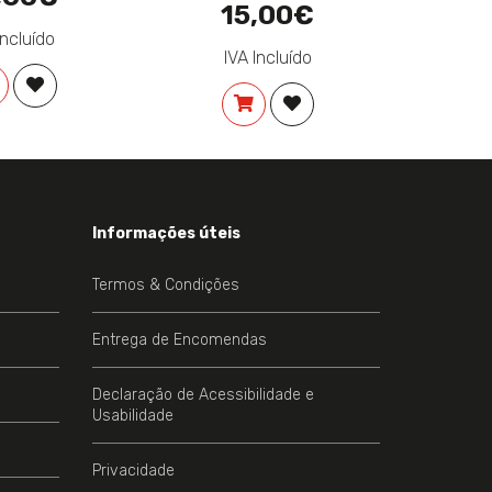
15,00€
Incluído
IVA Incluído
EJOS
COMPRAR
ADICIONAR À LISTA DE DESEJOS
COMPRAR
ADICIONAR À LISTA DE 
Informações úteis
Termos & Condições
Entrega de Encomendas
Declaração de Acessibilidade e
Usabilidade
Privacidade