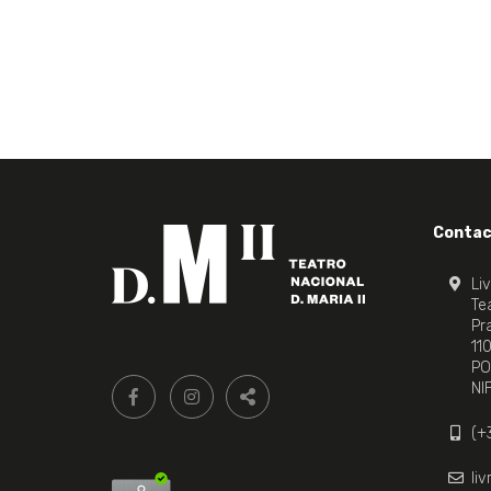
Contac
Li
Tea
Pr
11
PO
Siga-
FACEBOOK LIVRARIA DO TEATRO ONLINE.
INSTAGRAM LIVRARIA DO TEATRO ONLI
NI
nos:
PARTILHAR
(+
li