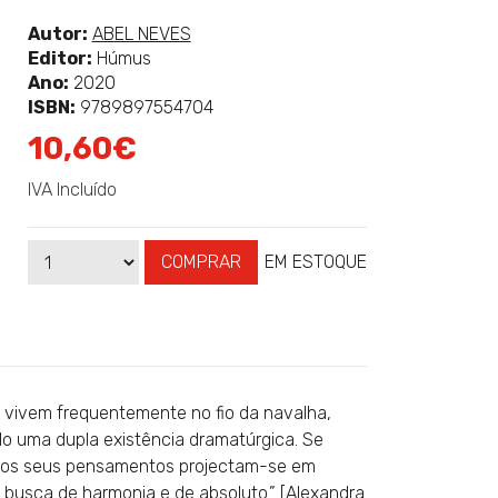
classificação
Ver
Autor:
ABEL NEVES
mais
Editor:
Húmus
sobre
Ano:
2020
ISBN:
9789897554704
10,60€
IVA Incluído
COMPRAR
EM ESTOQUE
Qtd
Disponibilidade:
 vivem frequentemente no fio da navalha,
ndo uma dupla existência dramatúrgica. Se
, os seus pensamentos projectam-se em
 busca de harmonia e de absoluto.” [Alexandra