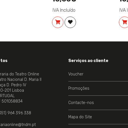
IVA Incluído
IVA 
COMPRAR
ADICIONAR À LISTA DE DES
tos
Serviços ao cliente
vraria do Teatro Online
Voucher
tro Nacional D. Maria II
aça D. Pedro IV
Promoções
00-201 Lisboa
RTUGAL
NE.
F 501058834
Contacte-nos
351) 964 396 338
Mapa do Site
vrariaonline@tndm.pt