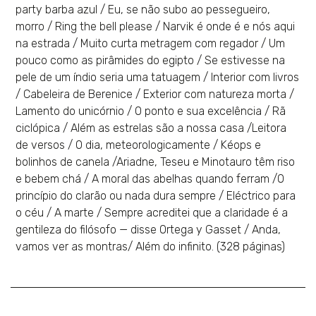
party barba azul / Eu, se não subo ao pessegueiro,
morro / Ring the bell please / Narvik é onde é e nós aqui
na estrada / Muito curta metragem com regador / Um
pouco como as pirâmides do egipto / Se estivesse na
pele de um índio seria uma tatuagem / Interior com livros
/ Cabeleira de Berenice / Exterior com natureza morta /
Lamento do unicórnio / O ponto e sua excelência / Rã
ciclópica / Além as estrelas são a nossa casa /Leitora
de versos / O dia, meteorologicamente / Kéops e
bolinhos de canela /Ariadne, Teseu e Minotauro têm riso
e bebem chá / A moral das abelhas quando ferram /O
princípio do clarão ou nada dura sempre / Eléctrico para
o céu / A marte / Sempre acreditei que a claridade é a
gentileza do filósofo — disse Ortega y Gasset / Anda,
vamos ver as montras/ Além do infinito. (328 páginas)