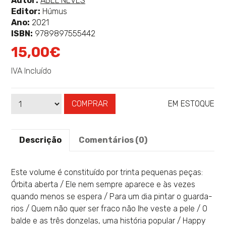
Autor:
ABEL NEVES
mais
Editor:
Húmus
sobre
Ano:
2021
ISBN:
9789897555442
15,00€
IVA Incluído
COMPRAR
EM ESTOQUE
Qtd
Disponibilidade:
Descrição
Comentários (0)
Este volume é constituído por trinta pequenas peças:
Órbita aberta / Ele nem sempre aparece e às vezes
quando menos se espera / Para um dia pintar o guarda-
rios / Quem não quer ser fraco não lhe veste a pele / O
balde e as três donzelas, uma história popular / Happy