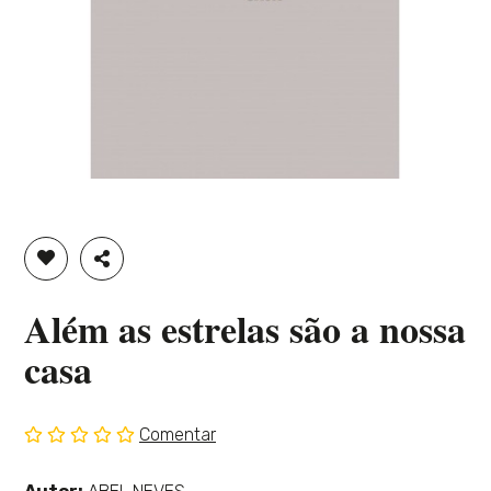
ADICIONAR À LISTA DE DESEJOS
PARTILHAR
Além as estrelas são a nossa
casa
Comentar
Sem
classificação
Ver