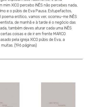
 em mim XICO percebo INÊS não percebes nada,
lmo e o púbis de Eva Pausa. Estupefactos,
vel poema erótico, vamos ver, ocorreu-me INÊS
pentista, de manhã e à tarde é o negócio das
itada, também deves aturar cada uma INÊS
 certas coisas e de ir em frente MARCO
asado pela igreja XICO púbis de Eva, a
 muitas. (196 páginas)