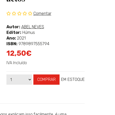
Comentar
Sem
classificação
Ver
Autor:
ABEL NEVES
mais
Editor:
Húmus
sobre
Ano:
2021
ISBN:
9789897555794
12,50€
IVA Incluído
COMPRAR
EM ESTOQUE
Qtd
Disponibilidade:
gos explicam isso facilmente, é uma