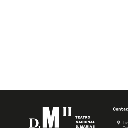
Contac
Li