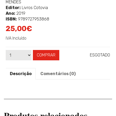
sobre
MENDES
Editor:
Livros Cotovia
Ano:
2019
ISBN:
9789727953868
25,00€
IVA Incluído
COMPRAR
ESGOTADO
Qtd
Disponibilidade:
Descrição
Comentários (0)
Produtos relacionados