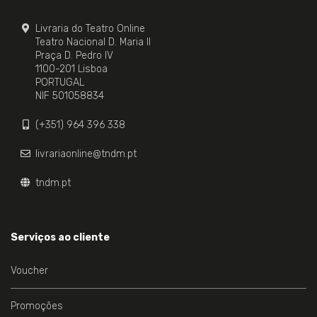
Livraria do Teatro Online
Teatro Nacional D. Maria II
Praça D. Pedro IV
1100-201 Lisboa
PORTUGAL
NIF 501058834
(+351) 964 396 338
livrariaonline@tndm.pt
tndm.pt
Serviços ao cliente
Voucher
Promoções