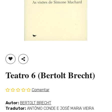
ADICIONAR À LISTA DE DESEJOS
PARTILHAR
Teatro 6 (Bertolt Brecht)
Comentar
Sem
classificação
Ver
Autor:
BERTOLT BRECHT
mais
Tradutor:
ANTÓNIO CONDE E JOSÉ MARIA VIEIRA