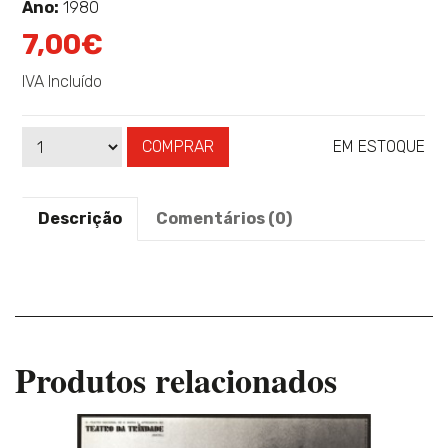
sobre
Ano:
1980
7,00€
IVA Incluído
COMPRAR
EM ESTOQUE
Qtd
Disponibilidade:
Descrição
Comentários (0)
Produtos relacionados