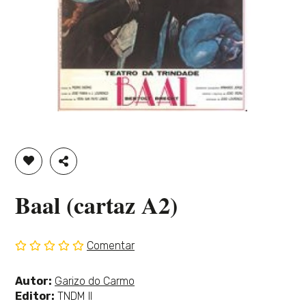
ADICIONAR À LISTA DE DESEJOS
PARTILHAR
Baal (cartaz A2)
Comentar
Sem
classificação
Ver
Autor:
Garizo do Carmo
mais
Editor:
TNDM II