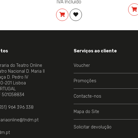
IVA Incluído
COMPRAR
ADICIONAR À LISTA DE DES
tos
Serviços ao cliente
vraria do Teatro Online
Voucher
tro Nacional D. Maria II
aça D. Pedro IV
Promoções
00-201 Lisboa
RTUGAL
NE.
F 501058834
Contacte-nos
351) 964 396 338
Mapa do Site
vrariaonline@tndm.pt
Solicitar devolução
dm.pt