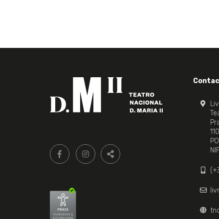
Contac
Li
Tea
Pr
11
PO
Siga-
FACEBOOK LIVRARIA DO TEATRO ONLINE.
INSTAGRAM LIVRARIA DO TEATRO ONLI
NI
nos:
PARTILHAR
(+
li
tn