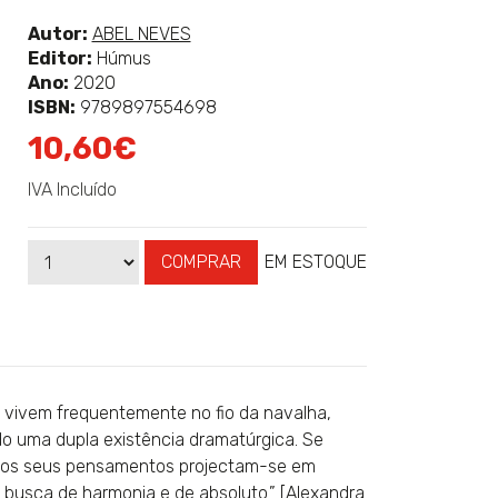
classificação
Ver
Autor:
ABEL NEVES
mais
Editor:
Húmus
sobre
Ano:
2020
ISBN:
9789897554698
10,60€
IVA Incluído
COMPRAR
EM ESTOQUE
Qtd
Disponibilidade:
 vivem frequentemente no fio da navalha,
ndo uma dupla existência dramatúrgica. Se
, os seus pensamentos projectam-se em
 busca de harmonia e de absoluto.” [Alexandra