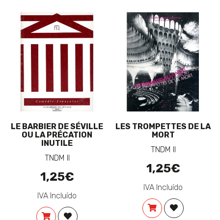
LE BARBIER DE SÉVILLE
LES TROMPETTES DE LA
OU LA PRÉCATION
MORT
INUTILE
TNDM II
TNDM II
1,25€
1,25€
IVA Incluído
IVA Incluído
COMPRAR
ADICIONAR 
COMPRAR
ADICIONAR À LISTA DE DESEJOS