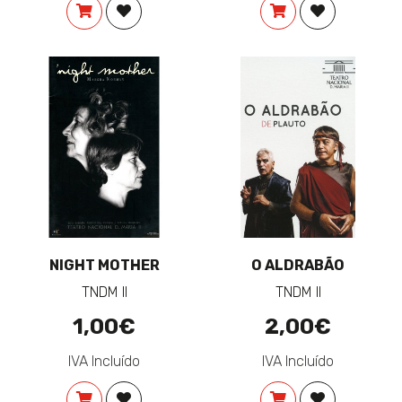
COMPRAR
ADICIONAR À LISTA DE DESEJOS
COMPRAR
ADICIONAR 
NIGHT MOTHER
O ALDRABÃO
TNDM II
TNDM II
1,00€
2,00€
IVA Incluído
IVA Incluído
COMPRAR
ADICIONAR À LISTA DE DESEJOS
COMPRAR
ADICIONAR 