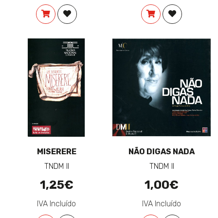
COMPRAR
ADICIONAR À LISTA DE DESEJOS
COMPRAR
ADICIONAR 
MISERERE
NÃO DIGAS NADA
TNDM II
TNDM II
1,25€
1,00€
IVA Incluído
IVA Incluído