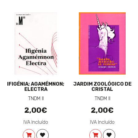
IFIGÉNIA; AGAMÉMNON;
JARDIM ZOOLÓGICO DE
ELECTRA
CRISTAL
TNDM II
TNDM II
2,00€
2,00€
IVA Incluído
IVA Incluído
COMPRAR
ADICIONAR À LISTA DE DESEJOS
COMPRAR
ADICIONAR 