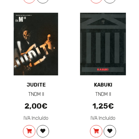
JUDITE
KABUKI
TNDM II
TNDM II
2,00€
1,25€
IVA Incluído
IVA Incluído
COMPRAR
ADICIONAR À LISTA DE DESEJOS
COMPRAR
ADICIONAR 