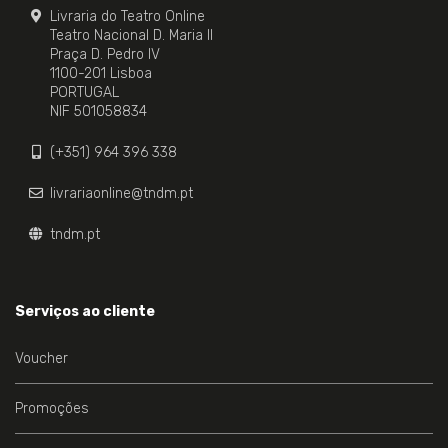
Livraria do Teatro Online
Teatro Nacional D. Maria II
Praça D. Pedro IV
1100-201 Lisboa
PORTUGAL
NIF 501058834
(+351) 964 396 338
livrariaonline@tndm.pt
tndm.pt
Serviços ao cliente
Voucher
Promoções