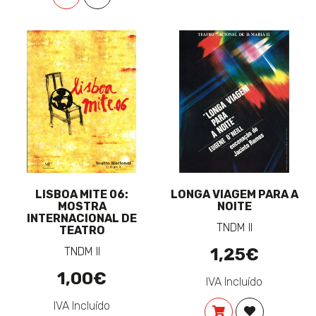
LISBOA MITE 06:
LONGA VIAGEM PARA A
MOSTRA
NOITE
INTERNACIONAL DE
TNDM II
TEATRO
TNDM II
1,25€
1,00€
IVA Incluído
IVA Incluído
COMPRAR
ADICIONAR 