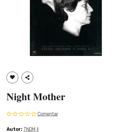
ADICIONAR À LISTA DE DESEJOS
PARTILHAR
Night Mother
Comentar
Sem
classificação
Ver
Autor:
TNDM II