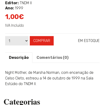
mais
Editor:
TNDM II
sobre
Ano:
1999
1,00€
IVA Incluído
COMPRAR
EM ESTOQUE
Qtd
Disponibilidade:
Descrição
Comentários (0)
Night Mother, de Marsha Norman, com encenação de
Celso Cleto, estreou a 14 de outubro de 1999 na Sala
Estúdio do TNDM II.
Categorias