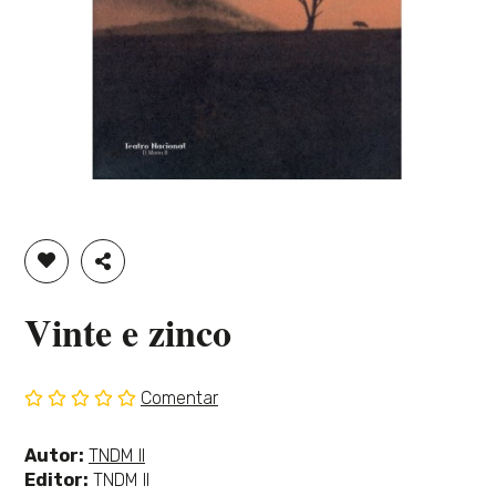
ADICIONAR À LISTA DE DESEJOS
PARTILHAR
Vinte e zinco
Comentar
Sem
classificação
Ver
Autor:
TNDM II
mais
Editor:
TNDM II