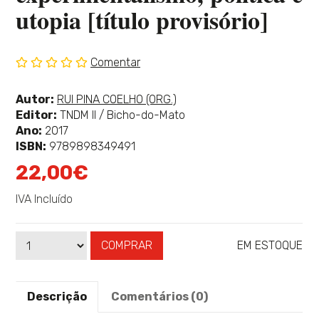
utopia [título provisório]
Comentar
Sem
classificação
Ver
Autor:
RUI PINA COELHO (ORG.)
mais
Editor:
TNDM II / Bicho-do-Mato
sobre
Ano:
2017
ISBN:
9789898349491
22,00€
IVA Incluído
COMPRAR
EM ESTOQUE
Qtd
Disponibilidade:
Descrição
Comentários (0)