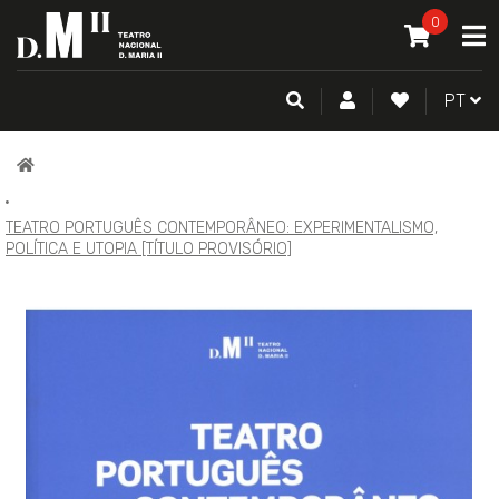
O MEU CAR
0
A
ITEM(S) -
0
PESQUISA
CONTA DE CLIENTE
FAZER LOGI
PORTU
PT
PÁGINA
INICIAL
TEATRO PORTUGUÊS CONTEMPORÂNEO: EXPERIMENTALISMO,
POLÍTICA E UTOPIA [TÍTULO PROVISÓRIO]