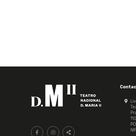
Contac
Li
Tea
Pr
11
PO
Siga-
FACEBOOK LIVRARIA DO TEATRO ONLINE.
INSTAGRAM LIVRARIA DO TEATRO ONLI
NI
nos:
PARTILHAR