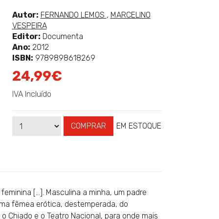
classificação
Ver
Ver
Autor:
FERNANDO LEMOS
,
MARCELINO
mais
mais
VESPEIRA
sobre
sobre
Editor:
Documenta
Ano:
2012
ISBN:
9789898618269
24,99€
IVA Incluído
COMPRAR
EM ESTOQUE
Qtd
Disponibilidade:
 feminina […]. Masculina a minha, um padre
Uma fêmea erótica, destemperada, do
 o Chiado e o Teatro Nacional, para onde mais