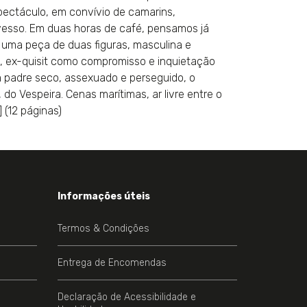
ectáculo, em convívio de camarins,
avesso. Em duas horas de café, pensamos já
 uma peça de duas figuras, masculina e
, ex-quisit como compromisso e inquietação
m padre seco, assexuado e perseguido, o
o Vespeira. Cenas marítimas, ar livre entre o
 (12 páginas)
Informações úteis
Termos & Condições
Entrega de Encomendas
Declaração de Acessibilidade e