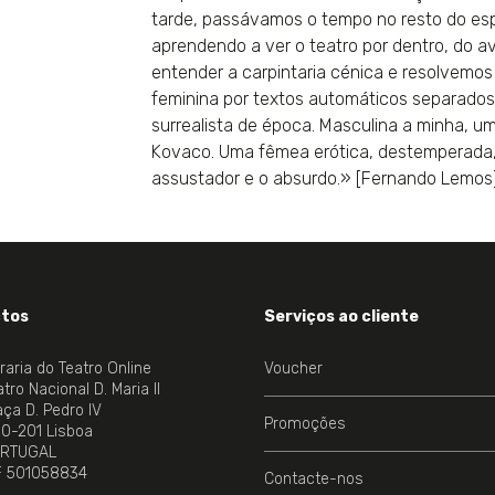
tarde, passávamos o tempo no resto do esp
aprendendo a ver o teatro por dentro, do 
entender a carpintaria cénica e resolvemos
feminina por textos automáticos separados
surrealista de época. Masculina a minha, u
Kovaco. Uma fêmea erótica, destemperada, d
assustador e o absurdo.» [Fernando Lemos]
tos
Serviços ao cliente
vraria do Teatro Online
Voucher
tro Nacional D. Maria II
aça D. Pedro IV
Promoções
00-201 Lisboa
RTUGAL
NE.
F 501058834
Contacte-nos