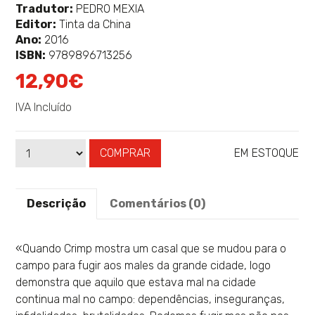
mais
Tradutor:
PEDRO MEXIA
sobre
Editor:
Tinta da China
Ano:
2016
ISBN:
9789896713256
12,90€
IVA Incluído
COMPRAR
EM ESTOQUE
Qtd
Disponibilidade:
Descrição
Comentários (0)
«Quando Crimp mostra um casal que se mudou para o
campo para fugir aos males da grande cidade, logo
demonstra que aquilo que estava mal na cidade
continua mal no campo: dependências, inseguranças,