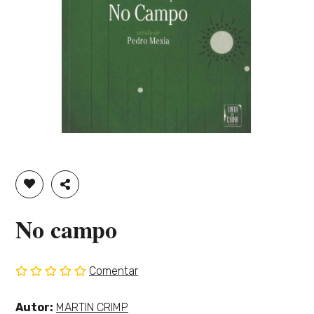
ADICIONAR À LISTA DE DESEJOS
PARTILHAR
No campo
Comentar
Sem
classificação
Ver
Autor:
MARTIN CRIMP