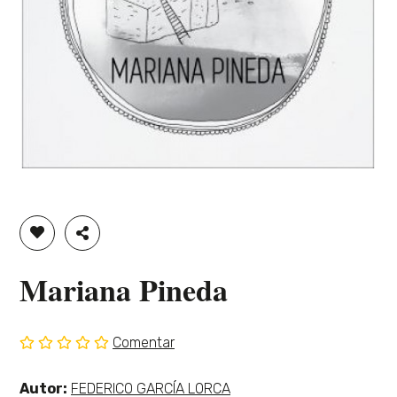
ADICIONAR À LISTA DE DESEJOS
PARTILHAR
Mariana Pineda
Comentar
Sem
classificação
Ver
Autor:
FEDERICO GARCÍA LORCA