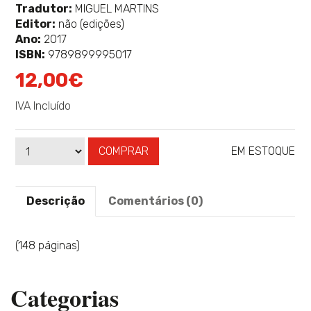
mais
Tradutor:
MIGUEL MARTINS
sobre
Editor:
não (edições)
Ano:
2017
ISBN:
9789899995017
12,00€
IVA Incluído
COMPRAR
EM ESTOQUE
Qtd
Disponibilidade:
Descrição
Comentários (0)
(148 páginas)
Categorias