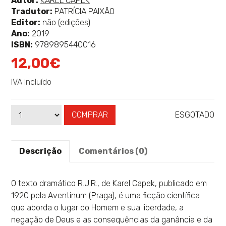
Autor:
KAREL CAPEK
mais
Tradutor:
PATRÍCIA PAIXÃO
sobre
Editor:
não (edições)
Ano:
2019
ISBN:
9789895440016
12,00€
IVA Incluído
COMPRAR
ESGOTADO
Qtd
Disponibilidade:
Descrição
Comentários (0)
O texto dramático R.U.R., de Karel Capek, publicado em
1920 pela Aventinum (Praga), é uma ficção científica
que aborda o lugar do Homem e sua liberdade, a
negação de Deus e as consequências da ganância e da