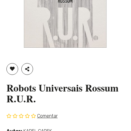
ADICIONAR À LISTA DE DESEJOS
PARTILHAR
Robots Universais Rossum
R.U.R.
Comentar
Sem
classificação
Ver