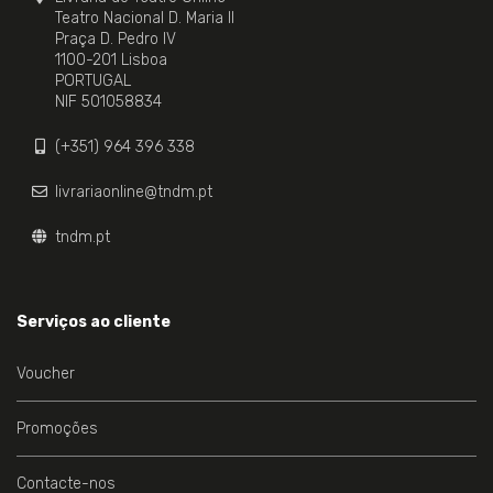
Teatro Nacional D. Maria II
Praça D. Pedro IV
1100-201 Lisboa
PORTUGAL
NIF 501058834
(+351) 964 396 338
livrariaonline@tndm.pt
tndm.pt
Serviços ao cliente
Voucher
Promoções
Contacte-nos