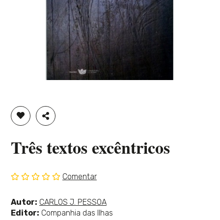
ADICIONAR À LISTA DE DESEJOS
PARTILHAR
Três textos excêntricos
Comentar
Sem
classificação
Ver
Autor:
CARLOS J. PESSOA
mais
Editor:
Companhia das Ilhas