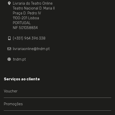
Livraria do Teatro Online
Teatro Nacional D. Maria II
Praça D. Pedro IV
1100-201 Lisboa
PORTUGAL
NIF 501058834
(+351) 964 396 338
livrariaonline@tndm.pt
tndm.pt
Serviços ao cliente
Voucher
Promoções