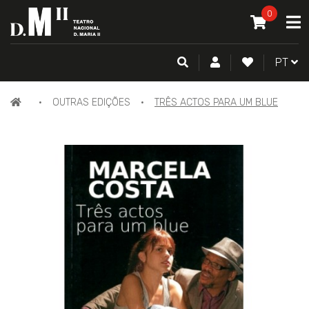
O MEU CAR
0
A
ITEM(S) -
0
PESQUISA
CONTA DE CLIENTE
FAZER LOGI
PORTU
PT
PÁGINA
OUTRAS EDIÇÕES
TRÊS ACTOS PARA UM BLUE
INICIAL