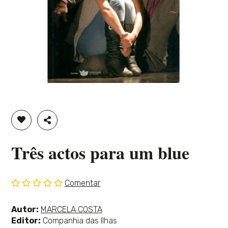
ADICIONAR À LISTA DE DESEJOS
PARTILHAR
Três actos para um blue
Comentar
Sem
classificação
Ver
Autor:
MARCELA COSTA
mais
Editor:
Companhia das Ilhas