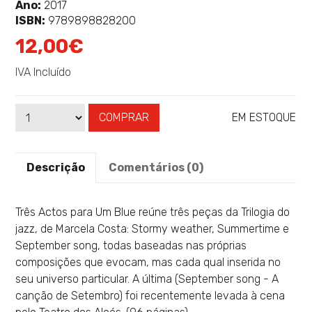
sobre
Ano:
2017
ISBN:
9789898828200
12,00€
IVA Incluído
COMPRAR
EM ESTOQUE
Qtd
Disponibilidade:
Descrição
Comentários (0)
Três Actos para Um Blue reúne três peças da Trilogia do
jazz, de Marcela Costa: Stormy weather, Summertime e
September song, todas baseadas nas próprias
composições que evocam, mas cada qual inserida no
seu universo particular. A última (September song - A
canção de Setembro) foi recentemente levada à cena