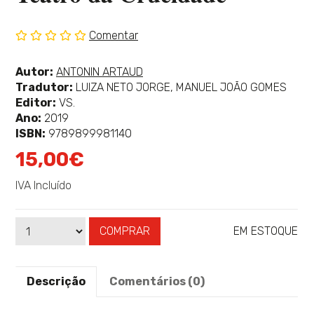
Comentar
Sem
classificação
Ver
Autor:
ANTONIN ARTAUD
mais
Tradutor:
LUIZA NETO JORGE, MANUEL JOÃO GOMES
sobre
Editor:
VS.
Ano:
2019
ISBN:
9789899981140
15,00€
IVA Incluído
COMPRAR
EM ESTOQUE
Qtd
Disponibilidade:
Descrição
Comentários (0)