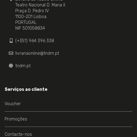
Teatro Nacional D. Maria II
Praça D. Pedro IV
1100-201 Lisboa
PORTUGAL
NIF 501058834
(+351) 964 396 338
livrariaonline@tndm.pt
tndm.pt
Serviços ao cliente
Voucher
Promoções
Contacte-nos