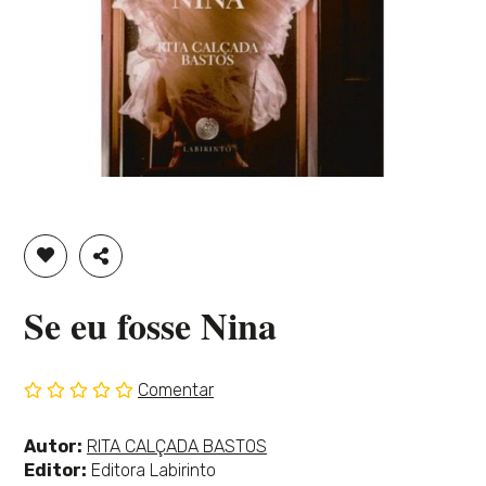
ADICIONAR À LISTA DE DESEJOS
PARTILHAR
Se eu fosse Nina
Comentar
Sem
classificação
Ver
Autor:
RITA CALÇADA BASTOS
mais
Editor:
Editora Labirinto