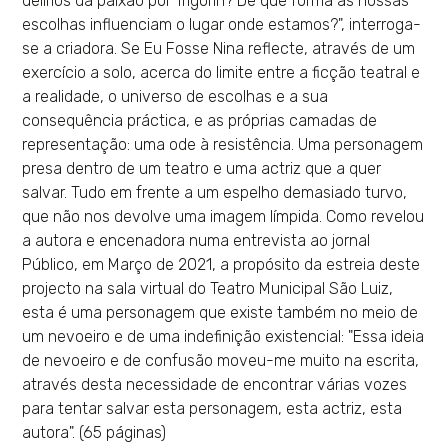
delírios da paixão por Trigorin? De que forma as nossas
escolhas influenciam o lugar onde estamos?", interroga-
se a criadora. Se Eu Fosse Nina reflecte, através de um
exercício a solo, acerca do limite entre a ficção teatral e
a realidade, o universo de escolhas e a sua
consequência práctica, e as próprias camadas de
representação: uma ode à resistência. Uma personagem
presa dentro de um teatro e uma actriz que a quer
salvar. Tudo em frente a um espelho demasiado turvo,
que não nos devolve uma imagem límpida. Como revelou
a autora e encenadora numa entrevista ao jornal
Público, em Março de 2021, a propósito da estreia deste
projecto na sala virtual do Teatro Municipal São Luiz,
esta é uma personagem que existe também no meio de
um nevoeiro e de uma indefinição existencial: "Essa ideia
de nevoeiro e de confusão moveu-me muito na escrita,
através desta necessidade de encontrar várias vozes
para tentar salvar esta personagem, esta actriz, esta
autora". (65 páginas)