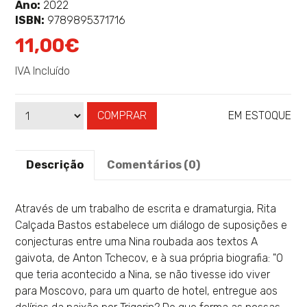
sobre
Ano:
2022
ISBN:
9789895371716
11,00€
IVA Incluído
COMPRAR
EM ESTOQUE
Qtd
Disponibilidade:
Descrição
Comentários (0)
Através de um trabalho de escrita e dramaturgia, Rita
Calçada Bastos estabelece um diálogo de suposições e
conjecturas entre uma Nina roubada aos textos A
gaivota, de Anton Tchecov, e à sua própria biografia: "O
que teria acontecido a Nina, se não tivesse ido viver
para Moscovo, para um quarto de hotel, entregue aos