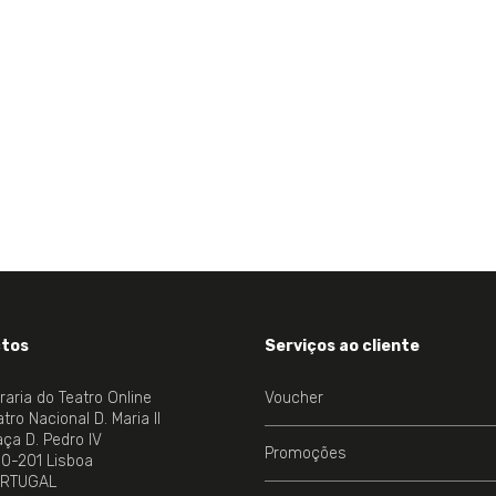
tos
Serviços ao cliente
vraria do Teatro Online
Voucher
tro Nacional D. Maria II
aça D. Pedro IV
Promoções
00-201 Lisboa
RTUGAL