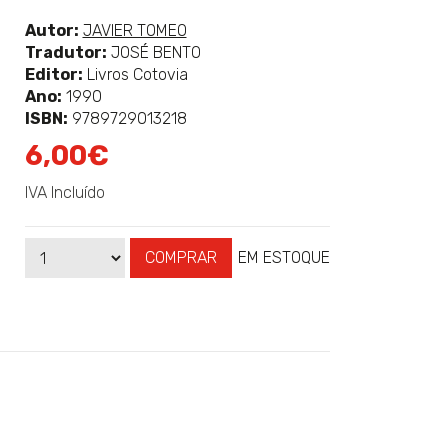
classificação
Ver
Autor:
JAVIER TOMEO
mais
Tradutor:
JOSÉ BENTO
sobre
Editor:
Livros Cotovia
Ano:
1990
ISBN:
9789729013218
6,00€
IVA Incluído
COMPRAR
EM ESTOQUE
Qtd
Disponibilidade: