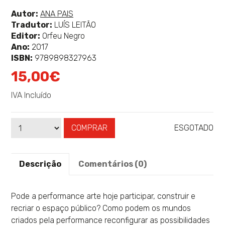
classificação
Ver
Autor:
ANA PAIS
mais
Tradutor:
LUÍS LEITÃO
sobre
Editor:
Orfeu Negro
Ano:
2017
ISBN:
9789898327963
15,00€
IVA Incluído
COMPRAR
ESGOTADO
Qtd
Disponibilidade:
Descrição
Comentários (0)
Pode a performance arte hoje participar, construir e
recriar o espaço público? Como podem os mundos
criados pela performance reconfigurar as possibilidades