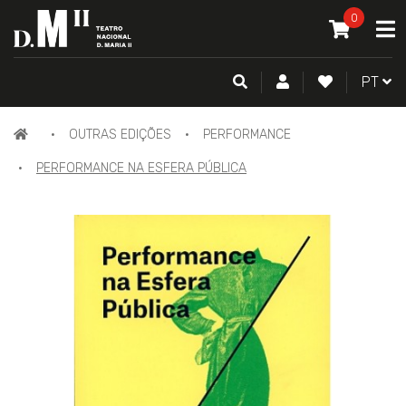
O MEU CAR
0
A
ITEM(S) -
0
PESQUISA
CONTA DE CLIENTE
FAZER LOGI
PORTU
PT
PÁGINA
OUTRAS EDIÇÕES
PERFORMANCE
INICIAL
PERFORMANCE NA ESFERA PÚBLICA