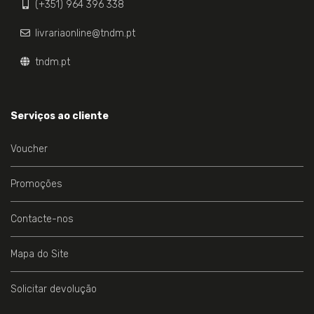
(+351) 964 396 338
livrariaonline@tndm.pt
tndm.pt
Serviços ao cliente
Voucher
Promoções
Contacte-nos
Mapa do Site
Solicitar devolução