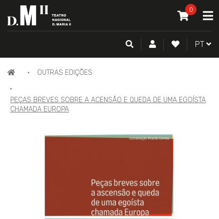
O MEU CAR
0
A
ITEM(S) -
0
PESQUISA
CONTA DE CLIENTE
FAZER LOGI
PORTU
PT
PÁGINA
OUTRAS EDIÇÕES
INICIAL
PEÇAS BREVES SOBRE A ACENSÃO E QUEDA DE UMA EGOÍSTA
CHAMADA EUROPA