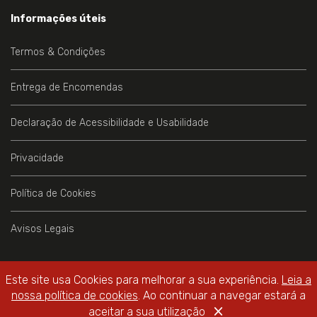
Informações úteis
Termos & Condições
Entrega de Encomendas
Declaração de Acessibilidade e Usabilidade
Privacidade
Política de Cookies
Avisos Legais
Este site usa Cookies para melhorar a sua experiência.
Leia a
nossa política de cookies
. Ao continuar a navegar estará a
Livraria do Teatro Online
© 2026 - All Rights Reserved
×
WebDesign by
Global Pixel
aceitar a sua utilização