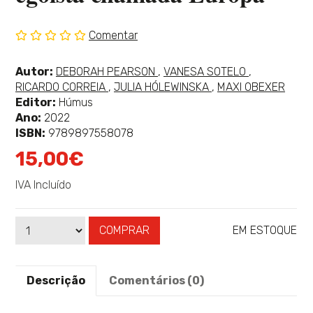
Comentar
Sem
classificação
Ver
Ver
Ver
Autor:
DEBORAH PEARSON
,
VANESA SOTELO
,
mais
Ver
mais
Ver
mais
RICARDO CORREIA
,
JULIA HÓLEWINSKA
,
MAXI OBEXER
sobre
mais
sobre
mais
sobre
Editor:
Húmus
sobre
sobre
Ano:
2022
ISBN:
9789897558078
15,00€
IVA Incluído
COMPRAR
EM ESTOQUE
Qtd
Disponibilidade:
Descrição
Comentários (0)