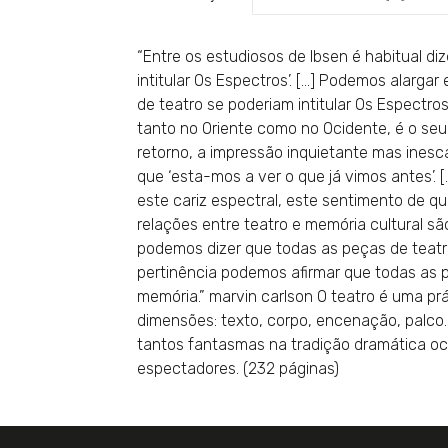
“Entre os estudiosos de Ibsen é habitual di
intitular Os Espectros’. […] Podemos alarga
de teatro se poderiam intitular Os Espectro
tanto no Oriente como no Ocidente, é o se
retorno, a impressão inquietante mas inesc
que ‘esta-mos a ver o que já vimos antes’. 
este cariz espectral, este sentimento de qu
relações entre teatro e memória cultural 
podemos dizer que todas as peças de teatro
pertinência podemos afirmar que todas as 
memória.” marvin carlson O teatro é uma p
dimensões: texto, corpo, encenação, palco
tantos fantasmas na tradição dramática oci
espectadores. (232 páginas)