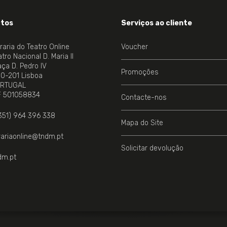
tos
Serviços ao cliente
vraria do Teatro Online
Voucher
tro Nacional D. Maria II
aça D. Pedro IV
Promoções
00-201 Lisboa
RTUGAL
NE.
F 501058834
Contacte-nos
351) 964 396 338
Mapa do Site
vrariaonline@tndm.pt
Solicitar devolução
dm.pt