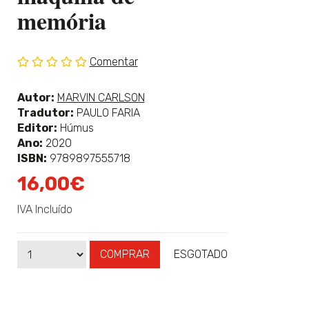
memória
Comentar
Sem
classificação
Ver
Autor:
MARVIN CARLSON
mais
Tradutor:
PAULO FARIA
sobre
Editor:
Húmus
Ano:
2020
ISBN:
9789897555718
16,00€
IVA Incluído
COMPRAR
ESGOTADO
Qtd
Disponibilidade: