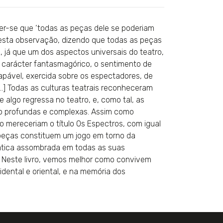
zer-se que ‘todas as peças dele se poderiam
r esta observação, dizendo que todas as peças
s, já que um dos aspectos universais do teatro,
u carácter fantasmagórico, o sentimento de
apável, exercida sobre os espectadores, de
[…] Todas as culturas teatrais reconheceram
e algo regressa no teatro, e, como tal, as
são profundas e complexas. Assim como
 mereceriam o título Os Espectros, com igual
peças constituem um jogo em torno da
rática assombrada em todas as suas
. Neste livro, vemos melhor como convivem
dental e oriental, e na memória dos