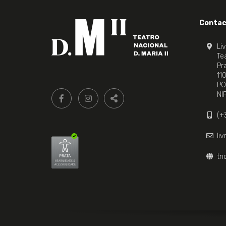
Contac
Li
Tea
Pr
11
PO
Siga-
FACEBOOK LIVRARIA DO TEATRO ONLINE.
INSTAGRAM LIVRARIA DO TEATRO ONLI
NI
nos:
PARTILHAR
(+
li
tn