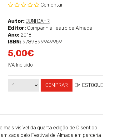
Comentar
Sem
classificação
Ver
Autor:
JUNI DAHR
mais
Editor:
Companhia Teatro de Almada
sobre
Ano:
2018
ISBN:
9789899949959
5,00€
IVA Incluído
COMPRAR
EM ESTOQUE
Qtd
Disponibilidade:
mais visível da quarta edição de O sentido
namizada pelo Festival de Almada em parceria