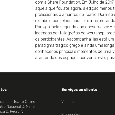
com a Share Foundation. Em Julho de 2017, 
aquela que foi, até agora, a edição menos t
profissionais e amantes de Teatro. Durante
distribuiu conselhos para ler e interpretar 
Portugal pelo segundo ano consecutivo: Hed
ladeadas por fotografias do workshop, pro
os participantes. Aacompanhá-las está um 
paradigma trágico grego e ainda uma longa 
conhecer os principais momentos de uma vid
afastando dos espaços convencionais para e
tos
Serviços ao cliente
vraria do Teatro Online
Voucher
tro Nacional D. Maria II
aça D. Pedro IV
Promoções