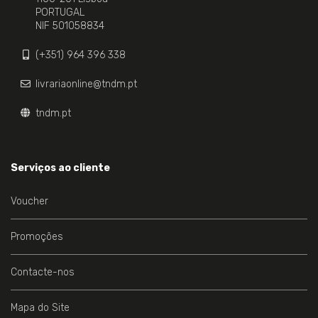
PORTUGAL
NIF 501058834
(+351) 964 396 338
livrariaonline@tndm.pt
tndm.pt
Serviços ao cliente
Voucher
Promoções
Contacte-nos
Mapa do Site