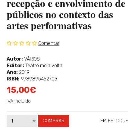
recepção e envolvimento de
públicos no contexto das
artes performativas
Comentar
Sem
classificação
Ver
Autor:
VÁRIOS
mais
Editor:
Teatro meia volta
sobre
Ano:
2019
ISBN:
9789895452705
15,00€
IVA Incluído
COMPRAR
EM ESTOQUE
Qtd
Disponibilidade: