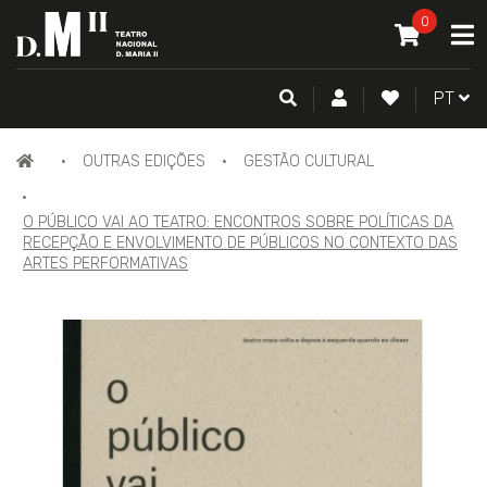
O MEU CAR
0
A
ITEM(S) -
0
PESQUISA
CONTA DE CLIENTE
FAZER LOGI
PORTU
PT
PÁGINA
OUTRAS EDIÇÕES
GESTÃO CULTURAL
INICIAL
O PÚBLICO VAI AO TEATRO: ENCONTROS SOBRE POLÍTICAS DA
RECEPÇÃO E ENVOLVIMENTO DE PÚBLICOS NO CONTEXTO DAS
ARTES PERFORMATIVAS