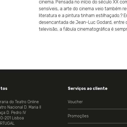
cinema. Pensada no início do século XX co
sensíveis, a arte do cinema veio também res
literatura e a pintura tinham estilhaçado.?
desencantada de Jean-Luc Godard, entre o
televisão, a fábula cinematográfica é sempr
tos
Serviços ao cliente
vraria do Teatro Online
Voucher
tro Nacional D. Maria II
aça D. Pedro IV
Promoções
00-201 Lisboa
RTUGAL