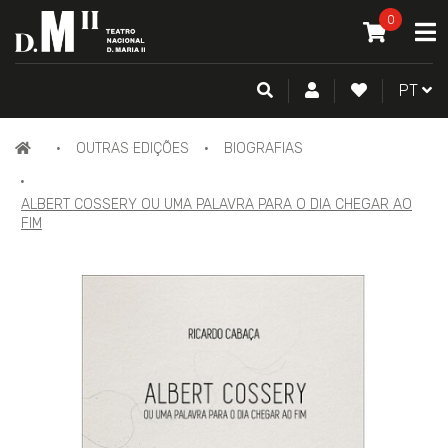
O MEU CAR
0
A
ITEM(S) -
0
PESQUISA
CONTA DE CLIENTE
FAZER LOGI
PORTU
PT
PÁGINA
OUTRAS EDIÇÕES
BIOGRAFIAS
INICIAL
ALBERT COSSERY OU UMA PALAVRA PARA O DIA CHEGAR AO
FIM