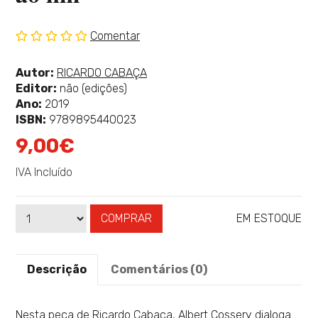
Comentar
Sem
classificação
Ver
Autor:
RICARDO CABAÇA
mais
Editor:
não (edições)
sobre
Ano:
2019
ISBN:
9789895440023
9,00€
IVA Incluído
COMPRAR
EM ESTOQUE
Qtd
Disponibilidade:
Descrição
Comentários (0)
Nesta peça de Ricardo Cabaça, Albert Cossery dialoga