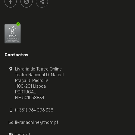
nos:
PARTILHAR
Contactos
Livraria do Teatro Online
Teatro Nacional D. Maria II
Praça D. Pedro IV
1100-201 Lisboa
PORTUGAL
NIF 501058834
(+351) 964 396 338
livrariaonline@tndm.pt
tndm.pt