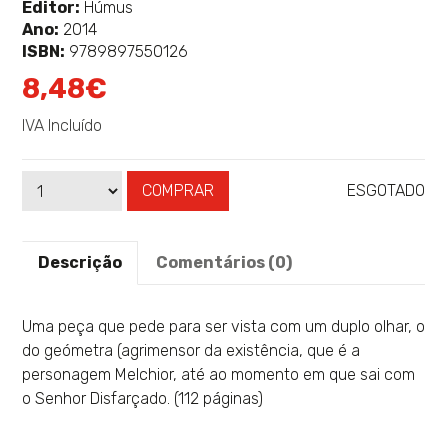
sobre
Editor:
Húmus
Ano:
2014
ISBN:
9789897550126
8,48€
IVA Incluído
COMPRAR
ESGOTADO
Qtd
Disponibilidade:
Descrição
Comentários (0)
Uma peça que pede para ser vista com um duplo olhar, o
do geómetra (agrimensor da existência, que é a
personagem Melchior, até ao momento em que sai com
o Senhor Disfarçado. (112 páginas)