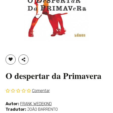
ADICIONAR À LISTA DE DESEJOS
PARTILHAR
O despertar da Primavera
Comentar
Sem
classificação
Ver
Autor:
FRANK WEDEKIND
mais
Tradutor:
JOÃO BARRENTO