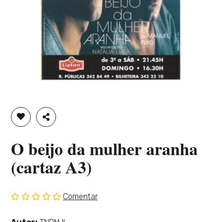
ADICIONAR À LISTA DE DESEJOS
PARTILHAR
O beijo da mulher aranha
(cartaz A3)
Comentar
Sem
classificação
Ver