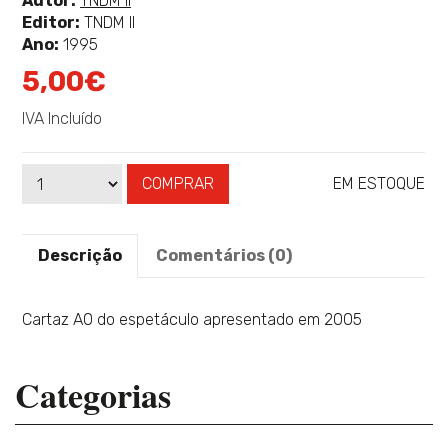
Autor:
TNDM II
mais
Editor:
TNDM II
sobre
Ano:
1995
5,00€
IVA Incluído
COMPRAR
EM ESTOQUE
Qtd
Disponibilidade:
Descrição
Comentários (0)
Cartaz A0 do espetáculo apresentado em 2005
Categorias