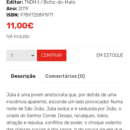
sobre
Editor:
TNDM II / Bicho-do-Mato
Ano:
2019
ISBN:
9789725891971
11,00€
IVA Incluído
COMPRAR
EM ESTOQUE
Qtd
Disponibilidade:
Descrição
Comentários (0)
Júlia é uma jovem aristocrata que, por detrás de uma
inocência aparente, esconde um lado provocador. Numa
noite de São João, Júlia seduz e é seduzida por João, o
criado do Senhor Conde. Desejo, recalques, ódios,
atração e repulsa, conflitos de poder, o choque violento
das classes sociais e dos sexos, tudo povoa aquela que