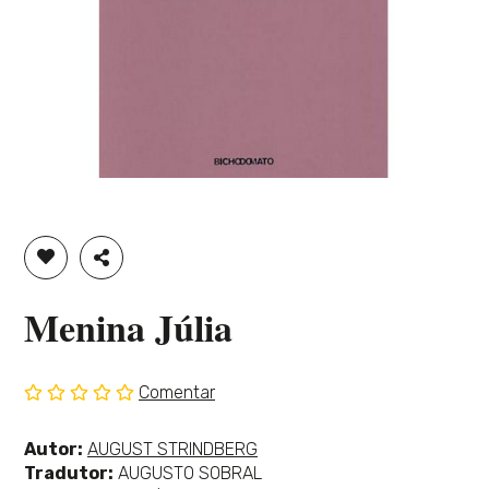
ADICIONAR À LISTA DE DESEJOS
PARTILHAR
Menina Júlia
Comentar
Sem
classificação
Ver
Autor:
AUGUST STRINDBERG
mais
Tradutor:
AUGUSTO SOBRAL