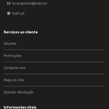
livrariaonline@tndm.pt
tndm.pt
Serviços ao cliente
Voucher
Promoções
Contacte-nos
Mapa do Site
Solicitar devolução
Informações úteis