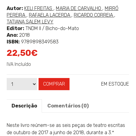
classificação
Ver
Ver
Ver
Autor:
KELI FREITAS
,
MARIA DE CARVALHO
,
MIRRÓ
mais
Ver
mais
Ver
mais
Ver
PEREIRA
,
RAFAELA LACERDA
,
RICARDO CORREIA
,
sobre
mais
sobre
mais
sobre
mais
TATIANA SALEM LEVY
sobre
sobre
sobre
Editor:
TNDM II / Bicho-do-Mato
Ano:
2018
ISBN:
9789898349583
22,50€
IVA Incluído
COMPRAR
EM ESTOQUE
Qtd
Disponibilidade:
Descrição
Comentários (0)
Neste livro reúnem-se as seis peças de teatro escritas
de outubro de 2017 a junho de 2018, durante a 3.ª