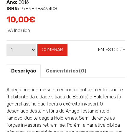
sobre
Ano:
2016
ISBN:
9789898349408
10,00€
IVA Incluído
COMPRAR
EM ESTOQUE
Qtd
Disponibilidade:
Descrição
Comentários (0)
A peça concentra-se no encontro noturno entre Judite
(habitante da cidade sitiada de Betúlia) e Holofernes (o
general assírio que lidera o exército invasor). O
desenlace desta história do Antigo Testamento é
famoso: Judite degola Holofernes. Sem liderança as
forças invasoras retiram-se. Porém, a narrativa bíblica