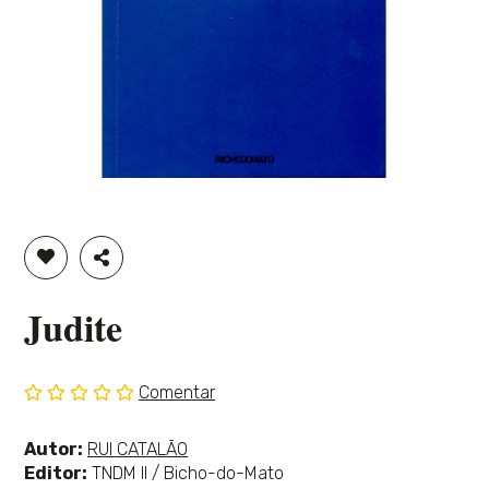
ADICIONAR À LISTA DE DESEJOS
PARTILHAR
Judite
Comentar
Sem
classificação
Ver
Autor:
RUI CATALÃO
mais
Editor:
TNDM II / Bicho-do-Mato