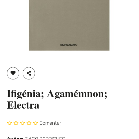
ADICIONAR À LISTA DE DESEJOS
PARTILHAR
Ifigénia; Agamémnon;
Electra
Comentar
Sem
classificação
Ver