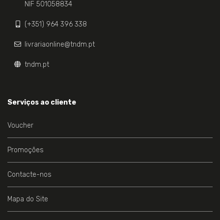
NIF 501058834
(+351) 964 396 338
livrariaonline@tndm.pt
tndm.pt
Serviços ao cliente
Voucher
Promoções
Contacte-nos
Mapa do Site