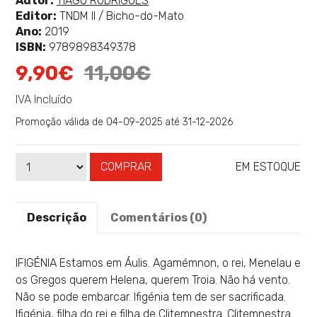
Autor:
TIAGO RODRIGUES
mais
Editor:
TNDM II / Bicho-do-Mato
sobre
Ano:
2019
ISBN:
9789898349378
9,90€
11,00€
IVA Incluído
Promoção válida de 04-09-2025 até 31-12-2026
COMPRAR
EM ESTOQUE
Qtd
Disponibilidade:
Descrição
Comentários (0)
IFIGÉNIA Estamos em Áulis. Agamémnon, o rei, Menelau e
os Gregos querem Helena, querem Troia. Não há vento.
Não se pode embarcar. Ifigénia tem de ser sacrificada.
Ifigénia, filha do rei e filha de Clitemnestra. Clitemnestra