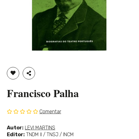
ADICIONAR À LISTA DE DESEJOS
PARTILHAR
Francisco Palha
Comentar
Sem
classificação
Ver
Autor:
LEVI MARTINS
mais
Editor:
TNDM II / TNSJ / INCM