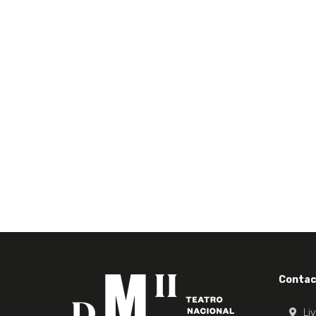
Contac
Li