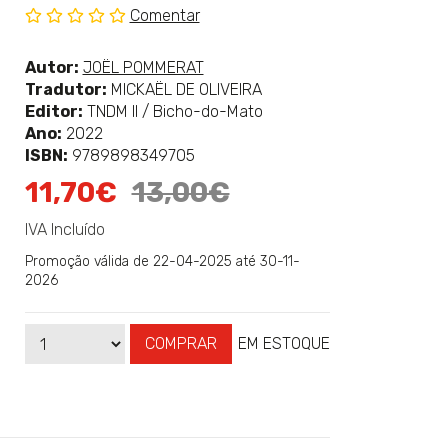
Comentar
Sem
classificação
Ver
Autor:
JOËL POMMERAT
mais
Tradutor:
MICKAËL DE OLIVEIRA
sobre
Editor:
TNDM II / Bicho-do-Mato
Ano:
2022
ISBN:
9789898349705
11,70€
13,00€
IVA Incluído
Promoção válida de 22-04-2025 até 30-11-
2026
COMPRAR
EM ESTOQUE
Qtd
Disponibilidade: