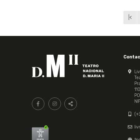
|<
Contac
Li
Tea
Pr
11
PO
Siga-
FACEBOOK LIVRARIA DO TEATRO ONLINE.
INSTAGRAM LIVRARIA DO TEATRO ONLI
NI
nos:
PARTILHAR
(+
li
tn