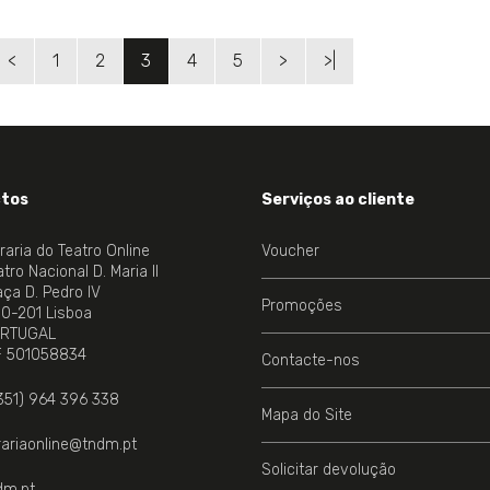
<
1
2
3
4
5
>
>|
tos
Serviços ao cliente
vraria do Teatro Online
Voucher
tro Nacional D. Maria II
aça D. Pedro IV
Promoções
00-201 Lisboa
RTUGAL
NE.
F 501058834
Contacte-nos
351) 964 396 338
Mapa do Site
vrariaonline@tndm.pt
Solicitar devolução
dm.pt