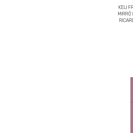
KELI F
MIRRÓ 
RICAR