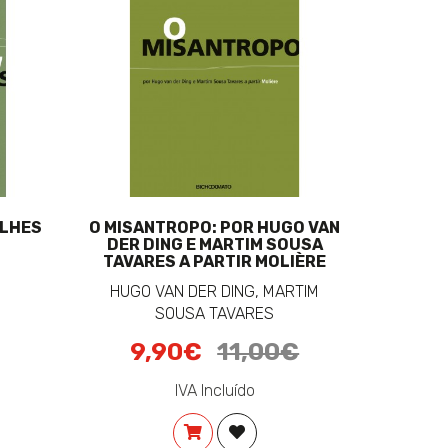
ALHES
O MISANTROPO: POR HUGO VAN
DER DING E MARTIM SOUSA
TAVARES A PARTIR MOLIÈRE
HUGO VAN DER DING, MARTIM
SOUSA TAVARES
Preço
Preço
9,90€
11,00€
NAR À LISTA DE DESEJOS
promocional:
original:
IVA Incluído
COMPRAR
ADICIONAR À LISTA DE DESE