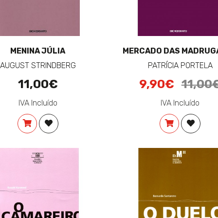
MENINA JÚLIA
MERCADO DAS MADRUG
AUGUST STRINDBERG
PATRÍCIA PORTELA
Preço
Preço
11,00€
9,90€
11,00
promocional:
origin
IVA Incluído
IVA Incluído
COMPRAR
ADICIONAR À LISTA DE DESEJOS
COMPRAR
ADICIO