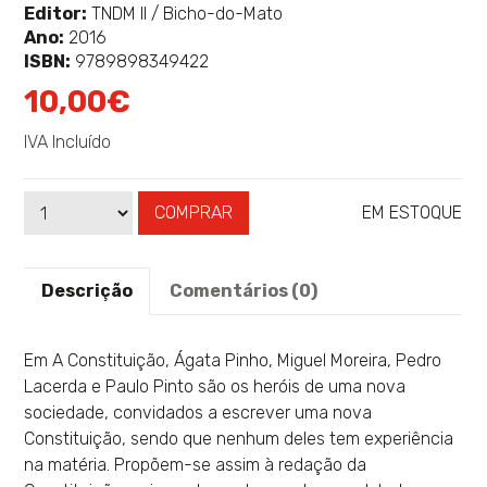
mais
Editor:
TNDM II / Bicho-do-Mato
sobre
Ano:
2016
ISBN:
9789898349422
10,00€
IVA Incluído
COMPRAR
EM ESTOQUE
Qtd
Disponibilidade:
Descrição
Comentários (0)
Em A Constituição, Ágata Pinho, Miguel Moreira, Pedro
Lacerda e Paulo Pinto são os heróis de uma nova
sociedade, convidados a escrever uma nova
Constituição, sendo que nenhum deles tem experiência
na matéria. Propõem-se assim à redação da