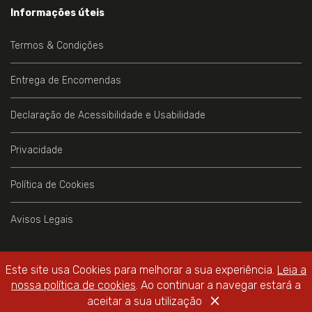
Informações úteis
Termos & Condições
Entrega de Encomendas
Declaração de Acessibilidade e Usabilidade
Privacidade
Política de Cookies
Avisos Legais
Este site usa Cookies para melhorar a sua experiência.
Leia a
nossa política de cookies
. Ao continuar a navegar estará a
Livraria do Teatro Online
© 2026 - All Rights Reserved
×
WebDesign by
Global Pixel
aceitar a sua utilização