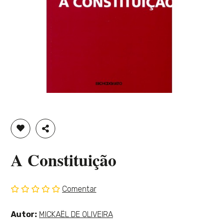
ADICIONAR À LISTA DE DESEJOS
PARTILHAR
A Constituição
Comentar
Sem
classificação
Ver
Autor:
MICKAËL DE OLIVEIRA