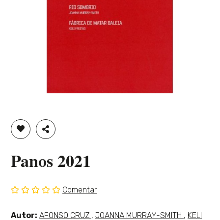
ADICIONAR À LISTA DE DESEJOS
PARTILHAR
Panos 2021
Comentar
Sem
classificação
Ver
Ver
Ver
Autor:
AFONSO CRUZ
,
JOANNA MURRAY-SMITH
,
KELI