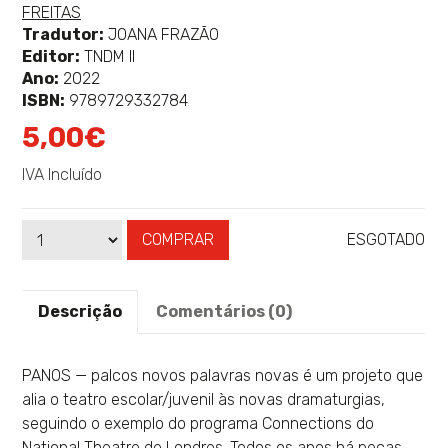
mais
mais
mais
FREITAS
sobre
sobre
sobre
Tradutor:
JOANA FRAZÃO
Editor:
TNDM II
Ano:
2022
ISBN:
9789729332784
5,00€
IVA Incluído
COMPRAR
ESGOTADO
Qtd
Disponibilidade:
Descrição
Comentários (0)
PANOS — palcos novos palavras novas é um projeto que
alia o teatro escolar/juvenil às novas dramaturgias,
seguindo o exemplo do programa Connections do
National Theatre de Londres. Todos os anos há peças