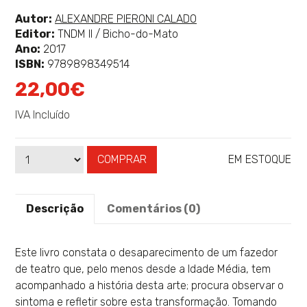
classificação
Ver
Autor:
ALEXANDRE PIERONI CALADO
mais
Editor:
TNDM II / Bicho-do-Mato
sobre
Ano:
2017
ISBN:
9789898349514
22,00€
IVA Incluído
COMPRAR
EM ESTOQUE
Qtd
Disponibilidade:
Descrição
Comentários (0)
Este livro constata o desaparecimento de um fazedor
de teatro que, pelo menos desde a Idade Média, tem
acompanhado a história desta arte; procura observar o
sintoma e refletir sobre esta transformação. Tomando