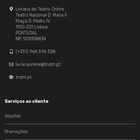
Livraria do Teatro Online
Teatro Nacional D. Maria II
Praça D. Pedro IV
1100-201 Lisboa
PORTUGAL
NIF 501058834
(+351) 964 396 338
livrariaonline@tndm.pt
tndm.pt
Serviços ao cliente
Voucher
Promoções