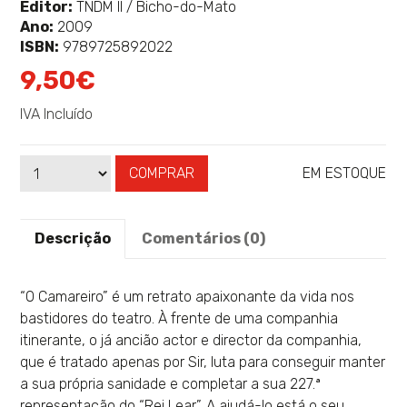
sobre
Editor:
TNDM II / Bicho-do-Mato
Ano:
2009
ISBN:
9789725892022
9,50€
IVA Incluído
COMPRAR
EM ESTOQUE
Qtd
Disponibilidade:
Descrição
Comentários (0)
“O Camareiro” é um retrato apaixonante da vida nos
bastidores do teatro. À frente de uma companhia
itinerante, o já ancião actor e director da companhia,
que é tratado apenas por Sir, luta para conseguir manter
a sua própria sanidade e completar a sua 227.ª
representação do “Rei Lear”. A ajudá-lo está o seu