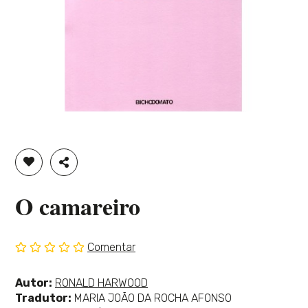
ADICIONAR À LISTA DE DESEJOS
PARTILHAR
O camareiro
Comentar
Sem
classificação
Ver
Autor:
RONALD HARWOOD
mais
Tradutor:
MARIA JOÃO DA ROCHA AFONSO