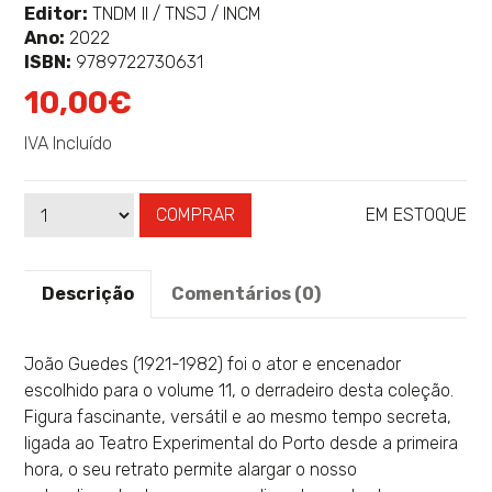
mais
Editor:
TNDM II / TNSJ / INCM
sobre
Ano:
2022
ISBN:
9789722730631
10,00€
IVA Incluído
COMPRAR
EM ESTOQUE
Qtd
Disponibilidade:
Descrição
Comentários (0)
João Guedes (1921-1982) foi o ator e encenador
escolhido para o volume 11, o derradeiro desta coleção.
Figura fascinante, versátil e ao mesmo tempo secreta,
ligada ao Teatro Experimental do Porto desde a primeira
hora, o seu retrato permite alargar o nosso