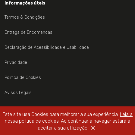
Informações úteis
Termos & Condições
Entrega de Encomendas
Declaração de Acessibilidade e Usabilidade
Privacidade
Política de Cookies
Avisos Legais
Este site usa Cookies para melhorar a sua experiência.
Leia a
nossa política de cookies
. Ao continuar a navegar estará a
Livraria do Teatro Online
© 2026 - All Rights Reserved
×
WebDesign by
Global Pixel
aceitar a sua utilização