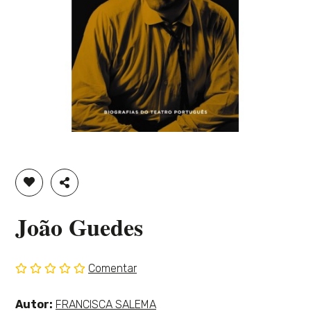
ADICIONAR À LISTA DE DESEJOS
PARTILHAR
João Guedes
Comentar
Sem
classificação
Ver
Autor:
FRANCISCA SALEMA